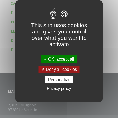
CAISSE DES ÉCOLES
DIRECTION DES SERVICES TECHNIQUES
POLICE MUNICIPALE
This site uses cookies
and gives you control
LE CABINET DU MAIRE
over what you want to
DIRECTION DES RESSOURCES ET MOYENS
activate
DIRECTION DU DEVELLOPPEMENT URBAIN DURABL
OK, accept all
Deny all cookies
Personalize
Privacy policy
MAIRIE DU VAUCLIN
2, rue Collignon
97280 Le Vauclin