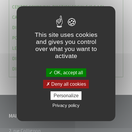
CENTRE COMMUNAL D’ACTION SOCIALE (C.C.A.S)
CAISSE DES ÉCOLES
DIRECTION DES SERVICES TECHNIQUES
This site uses cookies
POLICE MUNICIPALE
and gives you control
LE CABINET DU MAIRE
over what you want to
activate
DIRECTION DES RESSOURCES ET MOYENS
DIRECTION DU DEVELLOPPEMENT URBAIN DURABL
OK, accept all
Deny all cookies
Personalize
Privacy policy
MAIRIE DU VAUCLIN
2, rue Collignon