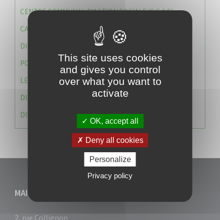
CENTRE COMMUNAL D’ACTION SOCIALE (C.C.A.S)
CAISSE DES ÉCOLES
DIRECTION DES SERVICES TECHNIQUES
This site uses cookies
POLICE MUNICIPALE
and gives you control
LE CABINET DU MAIRE
over what you want to
activate
DIRECTION DES RESSOURCES ET MOYENS
DIRECTION DU DEVELLOPPEMENT URBAIN DURABL
OK, accept all
Deny all cookies
Personalize
Privacy policy
MAIRIE DU VAUCLIN
2, rue Collignon