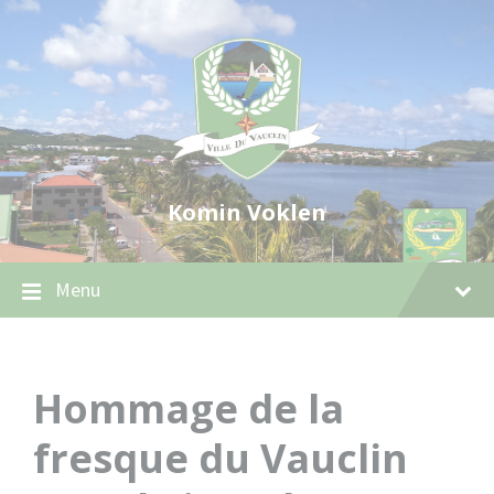
Skip
Skip
Skip
to
to
to
content
main
footer
navigation
Komin Voklen
Menu
Hommage de la
fresque du Vauclin