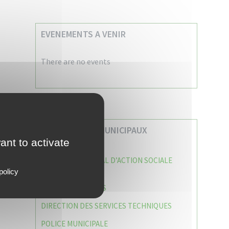
EVENEMENTS A VENIR
There are no events
VOS SERVICES MUNICIPAUX
ant to activate
CENTRE COMMUNAL D’ACTION SOCIALE
(C.C.A.S)
policy
CAISSE DES ÉCOLES
DIRECTION DES SERVICES TECHNIQUES
POLICE MUNICIPALE