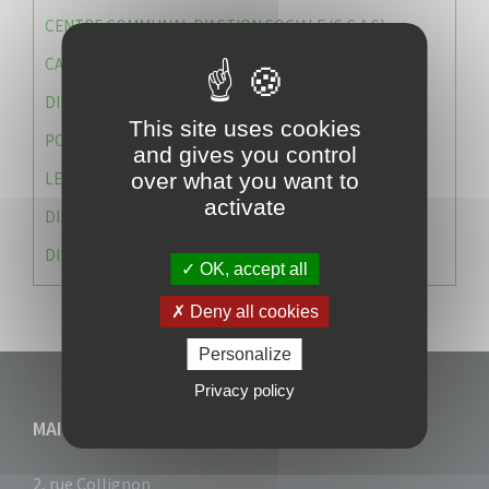
CENTRE COMMUNAL D’ACTION SOCIALE (C.C.A.S)
CAISSE DES ÉCOLES
DIRECTION DES SERVICES TECHNIQUES
This site uses cookies
POLICE MUNICIPALE
and gives you control
LE CABINET DU MAIRE
over what you want to
activate
DIRECTION DES RESSOURCES ET MOYENS
DIRECTION DU DEVELLOPPEMENT URBAIN DURABL
OK, accept all
Deny all cookies
Personalize
Privacy policy
MAIRIE DU VAUCLIN
2, rue Collignon