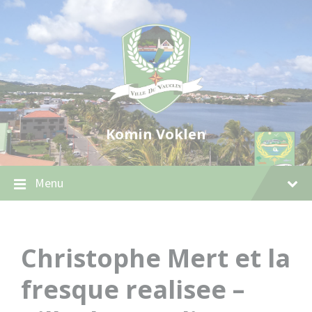
Skip
Skip
Skip
to
to
to
content
main
footer
navigation
Komin Voklen
Menu
Christophe Mert et la
fresque realisee –