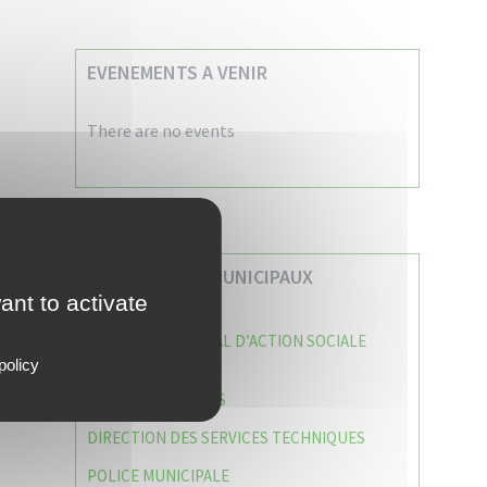
EVENEMENTS A VENIR
There are no events
VOS SERVICES MUNICIPAUX
ant to activate
CENTRE COMMUNAL D’ACTION SOCIALE
(C.C.A.S)
policy
CAISSE DES ÉCOLES
DIRECTION DES SERVICES TECHNIQUES
POLICE MUNICIPALE