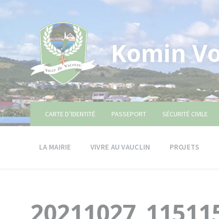
Skip
Skip
Skip
to
to
to
content
main
footer
navigation
Komin Vo
CARTE D’IDENTITÉ
PASSEPORT
SÉCURITÉ CIVILE
LA MAIRIE
VIVRE AU VAUCLIN
PROJETS
20211027_11511