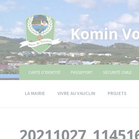
Skip
Skip
Skip
to
to
to
content
main
footer
navigation
Komin Vo
CARTE D’IDENTITÉ
PASSEPORT
SÉCURITÉ CIVILE
LA MAIRIE
VIVRE AU VAUCLIN
PROJETS
20211027_11451