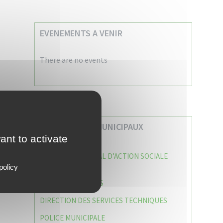
EVENEMENTS A VENIR
There are no events
VOS SERVICES MUNICIPAUX
ant to activate
CENTRE COMMUNAL D’ACTION SOCIALE
(C.C.A.S)
policy
CAISSE DES ÉCOLES
DIRECTION DES SERVICES TECHNIQUES
POLICE MUNICIPALE