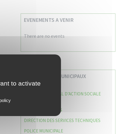
EVENEMENTS A VENIR
There are no events
VOS SERVICES MUNICIPAUX
ant to activate
CENTRE COMMUNAL D’ACTION SOCIALE
(C.C.A.S)
policy
CAISSE DES ÉCOLES
DIRECTION DES SERVICES TECHNIQUES
POLICE MUNICIPALE