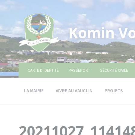
Skip
Skip
Skip
to
to
to
content
main
footer
navigation
Komin Vo
CARTE D’IDENTITÉ
PASSEPORT
SÉCURITÉ CIVILE
LA MAIRIE
VIVRE AU VAUCLIN
PROJETS
20211027_11414