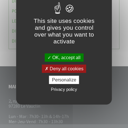
DIRECTION DES SERVICES TECHNIQUES
POLICE MUNICIPALE
This site uses cookies
LE CABINET DU MAIRE
and gives you control
DIRECTION DES RESSOURCES ET MOYENS
over what you want to
activate
DIRECTION DU DEVELLOPPEMENT URBAIN DURABL
OK, accept all
Deny all cookies
Personalize
MAIRIE DU VAUCLIN
Privacy policy
2, rue Collignon
97280 Le Vauclin
Lun - Mar : 7h30- 13h & 14h-17h
Mer-Jeu-Vend : 7h30 - 13h30