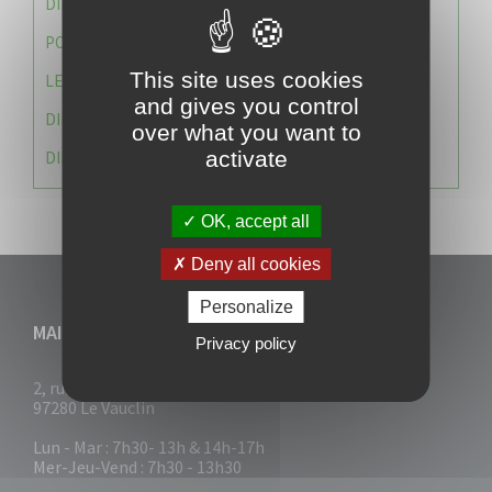
DIRECTION DES SERVICES TECHNIQUES
POLICE MUNICIPALE
This site uses cookies
LE CABINET DU MAIRE
and gives you control
DIRECTION DES RESSOURCES ET MOYENS
over what you want to
activate
DIRECTION DU DEVELLOPPEMENT URBAIN DURABL
OK, accept all
Deny all cookies
Personalize
MAIRIE DU VAUCLIN
Privacy policy
2, rue Collignon
97280 Le Vauclin
Lun - Mar : 7h30- 13h & 14h-17h
Mer-Jeu-Vend : 7h30 - 13h30