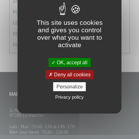
DIRECTION DES SERVICES TECHNIQUES
POLICE MUNICIPALE
This site uses cookies
LE CABINET DU MAIRE
and gives you control
DIRECTION DES RESSOURCES ET MOYENS
over what you want to
activate
DIRECTION DU DEVELLOPPEMENT URBAIN DURABL
OK, accept all
Deny all cookies
Personalize
MAIRIE DU VAUCLIN
Privacy policy
2, rue Collignon
97280 Le Vauclin
Lun - Mar : 7h30- 13h & 14h-17h
Mer-Jeu-Vend : 7h30 - 13h30