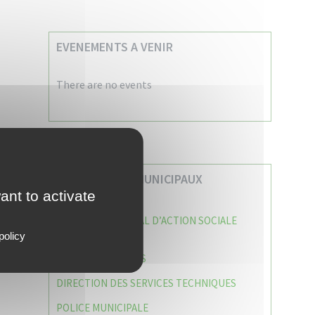
EVENEMENTS A VENIR
There are no events
VOS SERVICES MUNICIPAUX
ant to activate
CENTRE COMMUNAL D’ACTION SOCIALE
(C.C.A.S)
policy
CAISSE DES ÉCOLES
DIRECTION DES SERVICES TECHNIQUES
POLICE MUNICIPALE