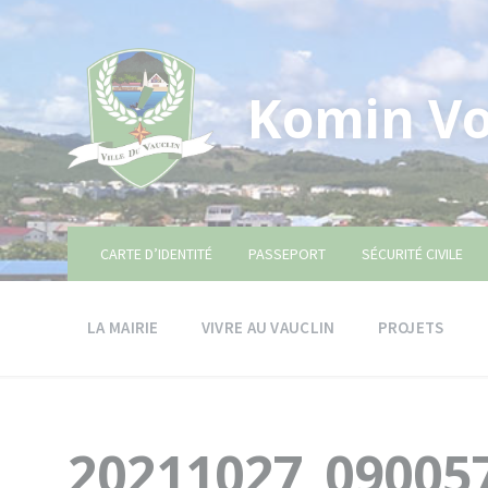
Skip
Skip
Skip
to
to
to
content
main
footer
navigation
Komin Vo
CARTE D’IDENTITÉ
PASSEPORT
SÉCURITÉ CIVILE
LA MAIRIE
VIVRE AU VAUCLIN
PROJETS
20211027_09005