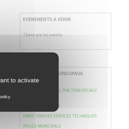
EVENEMENTS A VENIR
There are no events
VOS SERVICES MUNICIPAUX
ant to activate
CENTRE COMMUNAL D’ACTION SOCIALE
(C.C.A.S)
policy
CAISSE DES ÉCOLES
DIRECTION DES SERVICES TECHNIQUES
POLICE MUNICIPALE