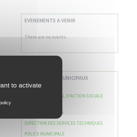
EVENEMENTS A VENIR
There are no events
VOS SERVICES MUNICIPAUX
ant to activate
CENTRE COMMUNAL D’ACTION SOCIALE
(C.C.A.S)
policy
CAISSE DES ÉCOLES
DIRECTION DES SERVICES TECHNIQUES
POLICE MUNICIPALE