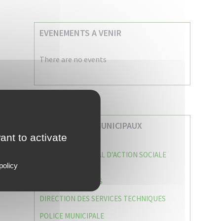
EVENEMENTS A VENIR
There are no events
VOS SERVICES MUNICIPAUX
ant to activate
CENTRE COMMUNAL D’ACTION SOCIALE
(C.C.A.S)
policy
CAISSE DES ÉCOLES
DIRECTION DES SERVICES TECHNIQUES
POLICE MUNICIPALE