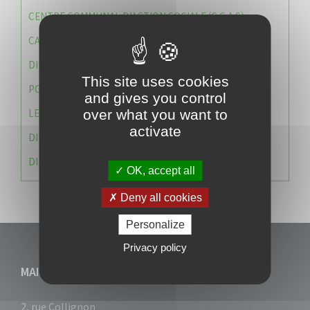
CENTRE COMMUNAL D’ACTION SOCIALE (C.C.A.S)
CAISSE DES ÉCOLES
DIRECTION DES SERVICES TECHNIQUES
This site uses cookies
POLICE MUNICIPALE
and gives you control
LE CABINET DU MAIRE
over what you want to
activate
DIRECTION DES RESSOURCES ET MOYENS
DIRECTION DU DEVELLOPPEMENT URBAIN DURABL
OK, accept all
Deny all cookies
Personalize
Privacy policy
MAIRIE DU VAUCLIN
2, rue Collignon