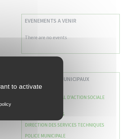
EVENEMENTS A VENIR
There are no events
VOS SERVICES MUNICIPAUX
ant to activate
CENTRE COMMUNAL D’ACTION SOCIALE
(C.C.A.S)
policy
CAISSE DES ÉCOLES
DIRECTION DES SERVICES TECHNIQUES
POLICE MUNICIPALE