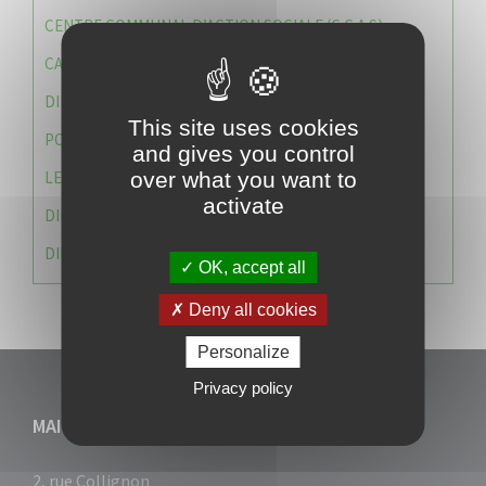
CENTRE COMMUNAL D’ACTION SOCIALE (C.C.A.S)
CAISSE DES ÉCOLES
DIRECTION DES SERVICES TECHNIQUES
This site uses cookies
POLICE MUNICIPALE
and gives you control
LE CABINET DU MAIRE
over what you want to
activate
DIRECTION DES RESSOURCES ET MOYENS
DIRECTION DU DEVELLOPPEMENT URBAIN DURABL
OK, accept all
Deny all cookies
Personalize
Privacy policy
MAIRIE DU VAUCLIN
2, rue Collignon