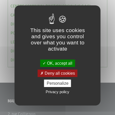
CENTRE COMMUNAL D’ACTION SOCIALE (C.C.A.S)
CAISSE DES ÉCOLES
DIRECTION DES SERVICES TECHNIQUES
This site uses cookies
POLICE MUNICIPALE
and gives you control
LE CABINET DU MAIRE
over what you want to
activate
DIRECTION DES RESSOURCES ET MOYENS
DIRECTION DU DEVELLOPPEMENT URBAIN DURABL
OK, accept all
Deny all cookies
Personalize
Privacy policy
MAIRIE DU VAUCLIN
2, rue Collignon