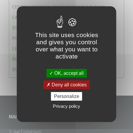
CENTRE COMMUNAL D’ACTION SOCIALE (C.C.A.S)
CAISSE DES ÉCOLES
DIRECTION DES SERVICES TECHNIQUES
This site uses cookies
POLICE MUNICIPALE
and gives you control
LE CABINET DU MAIRE
over what you want to
activate
DIRECTION DES RESSOURCES ET MOYENS
DIRECTION DU DEVELLOPPEMENT URBAIN DURABL
OK, accept all
Deny all cookies
Personalize
Privacy policy
MAIRIE DU VAUCLIN
2, rue Collignon