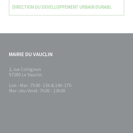
DIRECTION DU DEVELLOPPEMENT URBAIN DURABL
MAIRIE DU VAUCLIN
2, rue Collignon
97280 Le Vauclin
Lun - Mar : 7h30- 13h & 14h-17h
Mer-Jeu-Vend : 7h30 - 13h30