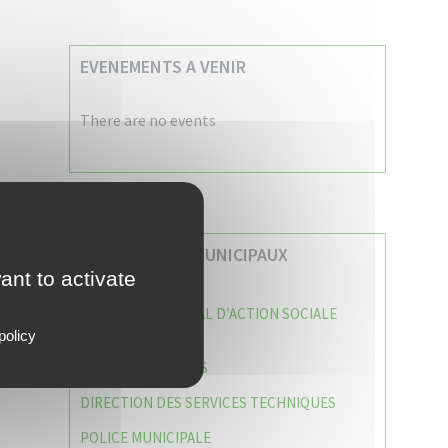
EVENEMENTS A VENIR
There are no events
VOS SERVICES MUNICIPAUX
ant to activate
CENTRE COMMUNAL D’ACTION SOCIALE
(C.C.A.S)
policy
CAISSE DES ÉCOLES
DIRECTION DES SERVICES TECHNIQUES
POLICE MUNICIPALE