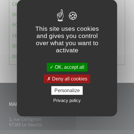
CAISSE DES ÉCOLES
DIRECTION DES SERVICES TECHNIQUES
POLICE MUNICIPALE
This site uses cookies
and gives you control
LE CABINET DU MAIRE
over what you want to
DIRECTION DES RESSOURCES ET MOYENS
activate
DIRECTION DU DEVELLOPPEMENT URBAIN DURABL
OK, accept all
Deny all cookies
Personalize
Privacy policy
MAIRIE DU VAUCLIN
2, rue Collignon
97280 Le Vauclin