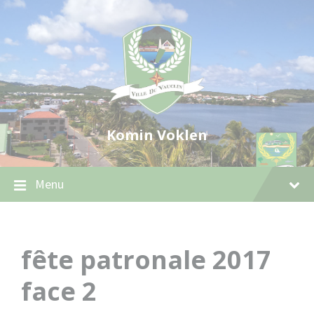
Skip
Skip
Skip
to
to
to
content
main
footer
navigation
Komin Voklen
Menu
fête patronale 2017
face 2