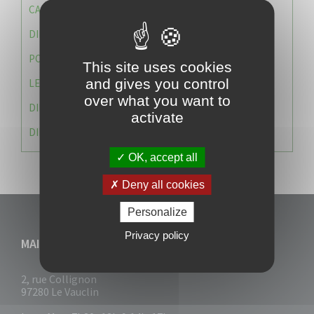
CAISSE DES ÉCOLES
DIRECTION DES SERVICES TECHNIQUES
POLICE MUNICIPALE
This site uses cookies
and gives you control
LE CABINET DU MAIRE
over what you want to
DIRECTION DES RESSOURCES ET MOYENS
activate
DIRECTION DU DEVELLOPPEMENT URBAIN DURABL
OK, accept all
Deny all cookies
Personalize
Privacy policy
MAIRIE DU VAUCLIN
2, rue Collignon
97280 Le Vauclin