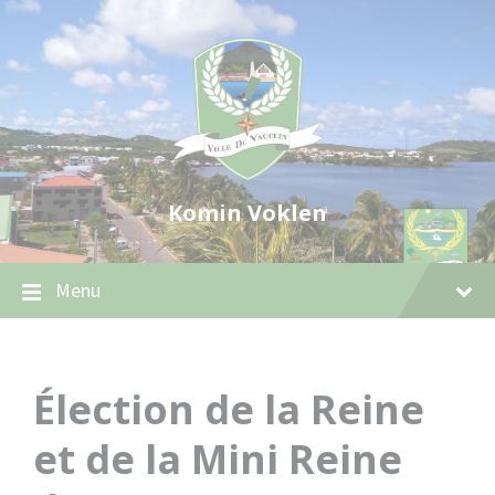
Skip
Skip
Skip
to
to
to
content
main
footer
navigation
Komin Voklen
Menu
Élection de la Reine
et de la Mini Reine