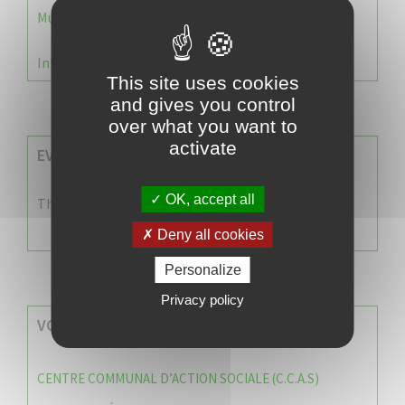
Municipale 2026 : Transfert du Bureau de Vote n°2
Information Élections – Carte Électorale
This site uses cookies
and gives you control
over what you want to
activate
EVENEMENTS A VENIR
OK, accept all
There are no events
Deny all cookies
Personalize
Privacy policy
VOS SERVICES MUNICIPAUX
CENTRE COMMUNAL D’ACTION SOCIALE (C.C.A.S)