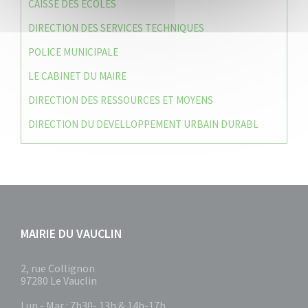
CAISSE DES ÉCOLES
DIRECTION DES SERVICES TECHNIQUES
POLICE MUNICIPALE
LE CABINET DU MAIRE
DIRECTION DES RESSOURCES ET MOYENS
DIRECTION DU DEVELLOPPEMENT URBAIN DURABL
MAIRIE DU VAUCLIN
2, rue Collignon
97280 Le Vauclin
Lun - Mar : 7h30- 13h & 14h-17h