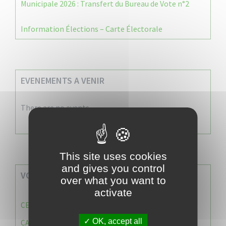
Municipale 2026 : Transfert du Bureau de Vote n°2
Information Élections – Carte Électorale
EVENEMENTS A VENIR
There are no events
This site uses cookies
and gives you control
VOS SERVICES MUNICIPAUX
over what you want to
activate
CENTRE COMMUNAL D’ACTION SOCIALE (C.C.A.S)
OK, accept all
CAISSE DES ÉCOLES