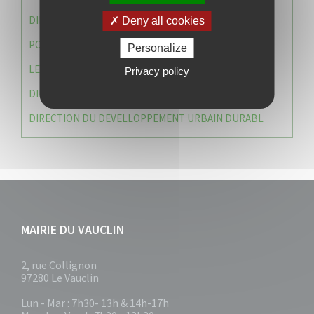
DIRECTION DES SERVICES TECHNIQUES
Deny all cookies
POLICE MUNICIPALE
Personalize
LE CABINET DU MAIRE
Privacy policy
DIRECTION DES RESSOURCES ET MOYENS
DIRECTION DU DEVELLOPPEMENT URBAIN DURABL
MAIRIE DU VAUCLIN
2, rue Collignon
97280 Le Vauclin
Lun - Mar : 7h30- 13h & 14h-17h