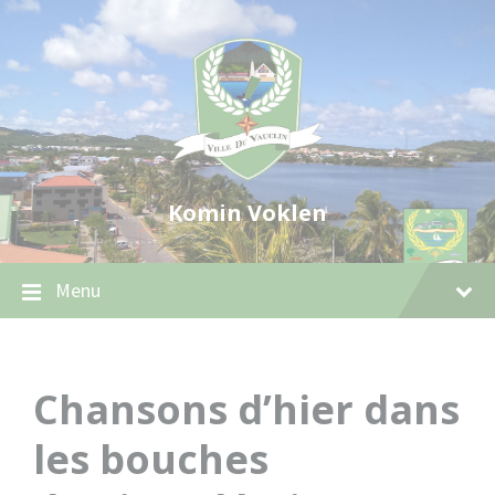
Skip
Skip
Skip
to
to
to
content
main
footer
navigation
Komin Voklen
Menu
Chansons d’hier dans
les bouches