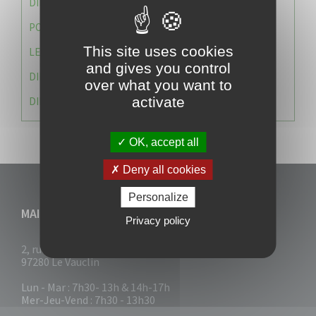
DIRECTION DES SERVICES TECHNIQUES
POLICE MUNICIPALE
This site uses cookies
LE CABINET DU MAIRE
and gives you control
DIRECTION DES RESSOURCES ET MOYENS
over what you want to
activate
DIRECTION DU DEVELLOPPEMENT URBAIN DURABL
OK, accept all
Deny all cookies
Personalize
MAIRIE DU VAUCLIN
Privacy policy
2, rue Collignon
97280 Le Vauclin
Lun - Mar : 7h30- 13h & 14h-17h
Mer-Jeu-Vend : 7h30 - 13h30