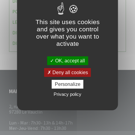
DIRECTION DES SERVICES TECHNIQUES
POLICE MUNICIPALE
This site uses cookies
LE CABINET DU MAIRE
and gives you control
DIRECTION DES RESSOURCES ET MOYENS
over what you want to
activate
DIRECTION DU DEVELLOPPEMENT URBAIN DURABL
OK, accept all
Deny all cookies
Personalize
MAIRIE DU VAUCLIN
Privacy policy
2, rue Collignon
97280 Le Vauclin
Lun - Mar : 7h30- 13h & 14h-17h
Mer-Jeu-Vend : 7h30 - 13h30