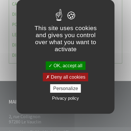
CAISSE DES ÉCOLES
DIRECTION DES SERVICES TECHNIQUES
POLICE MUNICIPALE
This site uses cookies
and gives you control
LE CABINET DU MAIRE
over what you want to
DIRECTION DES RESSOURCES ET MOYENS
activate
DIRECTION DU DEVELLOPPEMENT URBAIN DURABL
OK, accept all
Deny all cookies
Personalize
Privacy policy
MAIRIE DU VAUCLIN
2, rue Collignon
97280 Le Vauclin