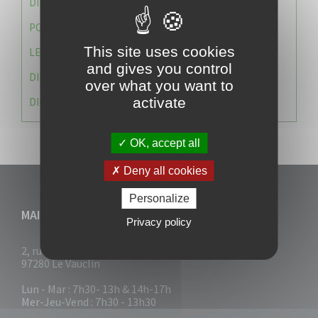
DIRECTION DES SERVICES TECHNIQUES
POLICE MUNICIPALE
This site uses cookies
LE CABINET DU MAIRE
and gives you control
DIRECTION DES RESSOURCES ET MOYENS
over what you want to
activate
DIRECTION DU DEVELLOPPEMENT URBAIN DURABL
OK, accept all
Deny all cookies
Personalize
MAIRIE DU VAUCLIN
Privacy policy
2, rue Collignon
97280 Le Vauclin
Lun - Mar : 7h30- 13h & 14h-17h
Mer-Jeu-Vend : 7h30 - 13h30