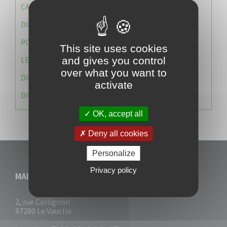
CAISSE DES ÉCOLES
DIRECTION DES SERVICES TECHNIQUES
POLICE MUNICIPALE
This site uses cookies
and gives you control
LE CABINET DU MAIRE
over what you want to
DIRECTION DES RESSOURCES ET MOYENS
activate
DIRECTION DU DEVELLOPPEMENT URBAIN DURABL
OK, accept all
Deny all cookies
Personalize
Privacy policy
MAIRIE DU VAUCLIN
2, rue Collignon
97280 Le Vauclin