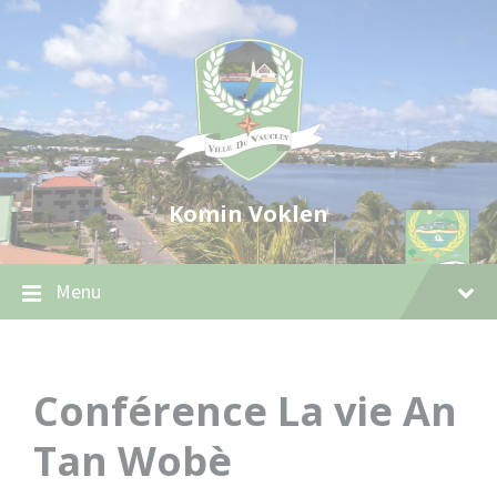
Skip
Skip
Skip
to
to
to
content
main
footer
navigation
Komin Voklen
Menu
Conférence La vie An
Tan Wobè