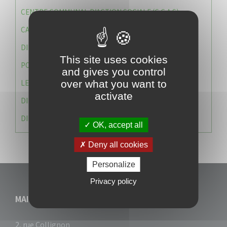
CENTRE COMMUNAL D’ACTION SOCIALE (C.C.A.S)
CAISSE DES ÉCOLES
DIRECTION DES SERVICES TECHNIQUES
This site uses cookies
POLICE MUNICIPALE
and gives you control
LE CABINET DU MAIRE
over what you want to
activate
DIRECTION DES RESSOURCES ET MOYENS
DIRECTION DU DEVELLOPPEMENT URBAIN DURABL
OK, accept all
Deny all cookies
Personalize
Privacy policy
MAIRIE DU VAUCLIN
2, rue Collignon