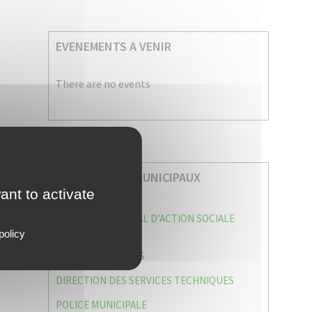
EVENEMENTS A VENIR
There are no events
VOS SERVICES MUNICIPAUX
ant to activate
CENTRE COMMUNAL D’ACTION SOCIALE
(C.C.A.S)
policy
CAISSE DES ÉCOLES
DIRECTION DES SERVICES TECHNIQUES
POLICE MUNICIPALE