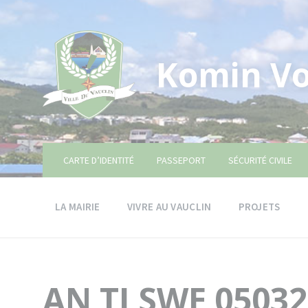
Skip
Skip
Skip
to
to
to
content
main
footer
navigation
Komin Vo
CARTE D’IDENTITÉ
PASSEPORT
SÉCURITÉ CIVILE
LA MAIRIE
VIVRE AU VAUCLIN
PROJETS
AN TI SWE 0503