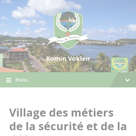
Skip
Skip
Skip
to
to
to
content
main
footer
navigation
Komin Voklen
Menu
Village des métiers
de la sécurité et de la