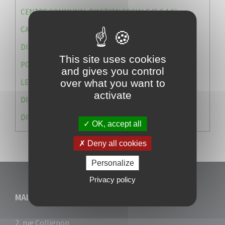
CENTRE COMMUNAL D’ACTION SOCIALE (C.C.A.S)
CAISSE DES ÉCOLES
DIRECTION DES SERVICES TECHNIQUES
This site uses cookies
POLICE MUNICIPALE
and gives you control
LE CABINET DU MAIRE
over what you want to
activate
DIRECTION DES RESSOURCES ET MOYENS
DIRECTION DU DEVELLOPPEMENT URBAIN DURABL
OK, accept all
Deny all cookies
Personalize
Privacy policy
MAIRIE DU VAUCLIN
2, rue Collignon