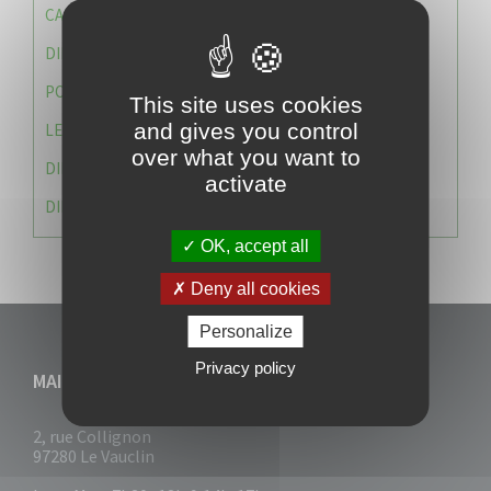
CAISSE DES ÉCOLES
DIRECTION DES SERVICES TECHNIQUES
POLICE MUNICIPALE
This site uses cookies
and gives you control
LE CABINET DU MAIRE
over what you want to
DIRECTION DES RESSOURCES ET MOYENS
activate
DIRECTION DU DEVELLOPPEMENT URBAIN DURABL
OK, accept all
Deny all cookies
Personalize
Privacy policy
MAIRIE DU VAUCLIN
2, rue Collignon
97280 Le Vauclin