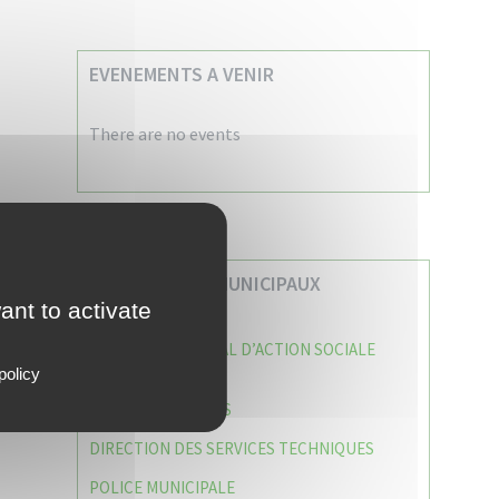
EVENEMENTS A VENIR
There are no events
VOS SERVICES MUNICIPAUX
ant to activate
CENTRE COMMUNAL D’ACTION SOCIALE
(C.C.A.S)
policy
CAISSE DES ÉCOLES
DIRECTION DES SERVICES TECHNIQUES
POLICE MUNICIPALE