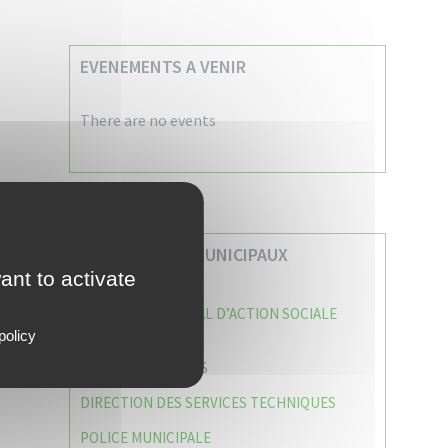
EVENEMENTS A VENIR
There are no events
VOS SERVICES MUNICIPAUX
ant to activate
CENTRE COMMUNAL D’ACTION SOCIALE
(C.C.A.S)
policy
CAISSE DES ÉCOLES
DIRECTION DES SERVICES TECHNIQUES
POLICE MUNICIPALE