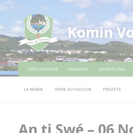
Skip
Skip
Skip
to
to
to
content
main
footer
navigation
Komin Vo
CARTE D’IDENTITÉ
PASSEPORT
SÉCURITÉ CIVILE
LA MAIRIE
VIVRE AU VAUCLIN
PROJETS
An ti Swé – 06 