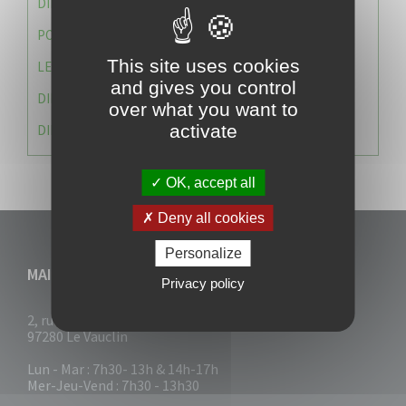
DIRECTION DES SERVICES TECHNIQUES
POLICE MUNICIPALE
This site uses cookies
LE CABINET DU MAIRE
and gives you control
DIRECTION DES RESSOURCES ET MOYENS
over what you want to
activate
DIRECTION DU DEVELLOPPEMENT URBAIN DURABL
OK, accept all
Deny all cookies
Personalize
MAIRIE DU VAUCLIN
Privacy policy
2, rue Collignon
97280 Le Vauclin
Lun - Mar : 7h30- 13h & 14h-17h
Mer-Jeu-Vend : 7h30 - 13h30