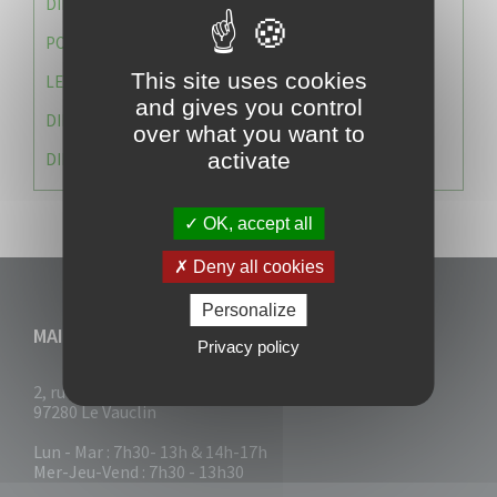
DIRECTION DES SERVICES TECHNIQUES
POLICE MUNICIPALE
This site uses cookies
LE CABINET DU MAIRE
and gives you control
DIRECTION DES RESSOURCES ET MOYENS
over what you want to
activate
DIRECTION DU DEVELLOPPEMENT URBAIN DURABL
OK, accept all
Deny all cookies
Personalize
MAIRIE DU VAUCLIN
Privacy policy
2, rue Collignon
97280 Le Vauclin
Lun - Mar : 7h30- 13h & 14h-17h
Mer-Jeu-Vend : 7h30 - 13h30