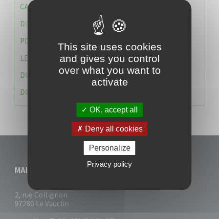
CAISSE DES ÉCOLES
DIRECTION DES SERVICES TECHNIQUES
POLICE MUNICIPALE
This site uses cookies
and gives you control
LE CABINET DU MAIRE
over what you want to
DIRECTION DES RESSOURCES ET MOYENS
activate
DIRECTION DU DEVELLOPPEMENT URBAIN DURABL
OK, accept all
Deny all cookies
Personalize
Privacy policy
MAIRIE DU VAUCLIN
2, rue Collignon
97280 Le Vauclin