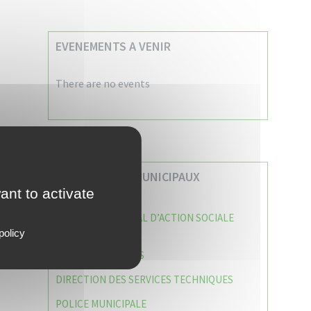
EVENEMENTS A VENIR
There are no events
VOS SERVICES MUNICIPAUX
ant to activate
CENTRE COMMUNAL D’ACTION SOCIALE
(C.C.A.S)
policy
CAISSE DES ÉCOLES
DIRECTION DES SERVICES TECHNIQUES
POLICE MUNICIPALE