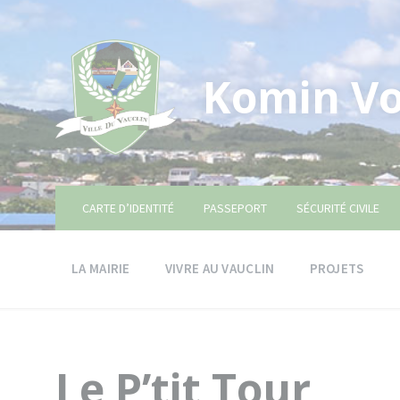
Skip
Skip
Skip
to
to
to
content
main
footer
navigation
Komin Vo
CARTE D’IDENTITÉ
PASSEPORT
SÉCURITÉ CIVILE
LA MAIRIE
VIVRE AU VAUCLIN
PROJETS
Le P’tit Tour