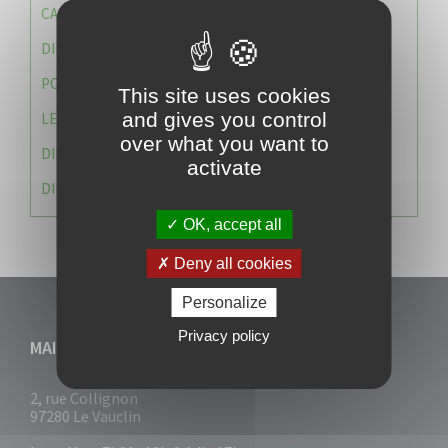
CAISSE DES ÉCOLES
DIRECTION DES SERVICES TECHNIQUES
POLICE MUNICIPALE
This site uses cookies
and gives you control
LE CABINET DU MAIRE
over what you want to
DIRECTION DES RESSOURCES ET MOYENS
activate
DIRECTION DU DEVELLOPPEMENT URBAIN DURABL
OK, accept all
Deny all cookies
Personalize
Privacy policy
MAIRIE DU VAUCLIN
2, rue Collignon
97280 Le Vauclin