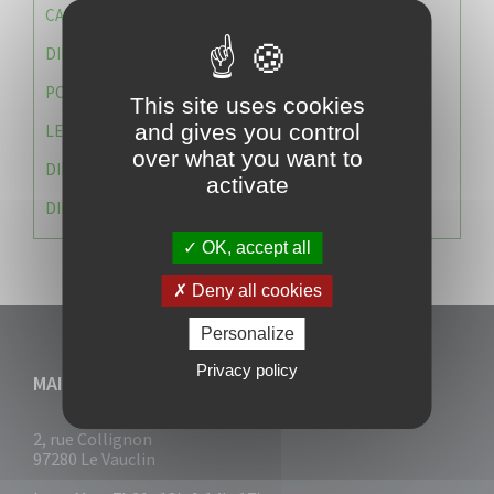
CAISSE DES ÉCOLES
DIRECTION DES SERVICES TECHNIQUES
POLICE MUNICIPALE
This site uses cookies
and gives you control
LE CABINET DU MAIRE
over what you want to
DIRECTION DES RESSOURCES ET MOYENS
activate
DIRECTION DU DEVELLOPPEMENT URBAIN DURABL
OK, accept all
Deny all cookies
Personalize
Privacy policy
MAIRIE DU VAUCLIN
2, rue Collignon
97280 Le Vauclin