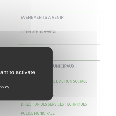
EVENEMENTS A VENIR
There are no events
VOS SERVICES MUNICIPAUX
ant to activate
CENTRE COMMUNAL D’ACTION SOCIALE
(C.C.A.S)
policy
CAISSE DES ÉCOLES
DIRECTION DES SERVICES TECHNIQUES
POLICE MUNICIPALE