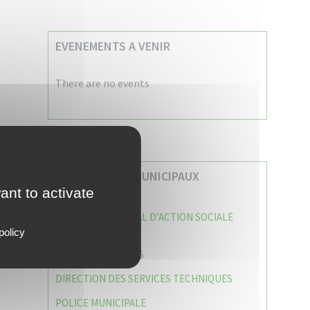
EVENEMENTS A VENIR
There are no events
VOS SERVICES MUNICIPAUX
ant to activate
CENTRE COMMUNAL D’ACTION SOCIALE
(C.C.A.S)
policy
CAISSE DES ÉCOLES
DIRECTION DES SERVICES TECHNIQUES
POLICE MUNICIPALE