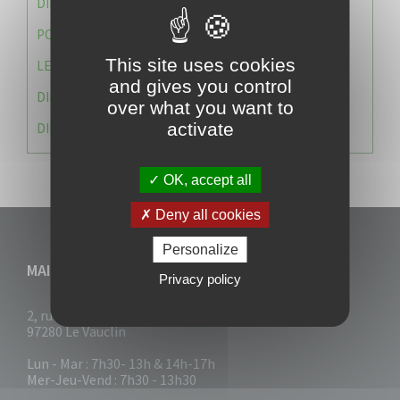
DIRECTION DES SERVICES TECHNIQUES
POLICE MUNICIPALE
This site uses cookies
LE CABINET DU MAIRE
and gives you control
DIRECTION DES RESSOURCES ET MOYENS
over what you want to
activate
DIRECTION DU DEVELLOPPEMENT URBAIN DURABL
OK, accept all
Deny all cookies
Personalize
MAIRIE DU VAUCLIN
Privacy policy
2, rue Collignon
97280 Le Vauclin
Lun - Mar : 7h30- 13h & 14h-17h
Mer-Jeu-Vend : 7h30 - 13h30