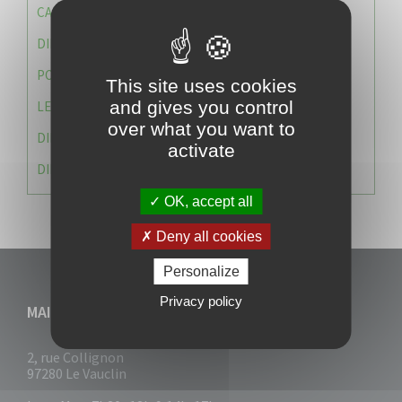
CAISSE DES ÉCOLES
DIRECTION DES SERVICES TECHNIQUES
POLICE MUNICIPALE
This site uses cookies
and gives you control
LE CABINET DU MAIRE
over what you want to
DIRECTION DES RESSOURCES ET MOYENS
activate
DIRECTION DU DEVELLOPPEMENT URBAIN DURABL
OK, accept all
Deny all cookies
Personalize
Privacy policy
MAIRIE DU VAUCLIN
2, rue Collignon
97280 Le Vauclin