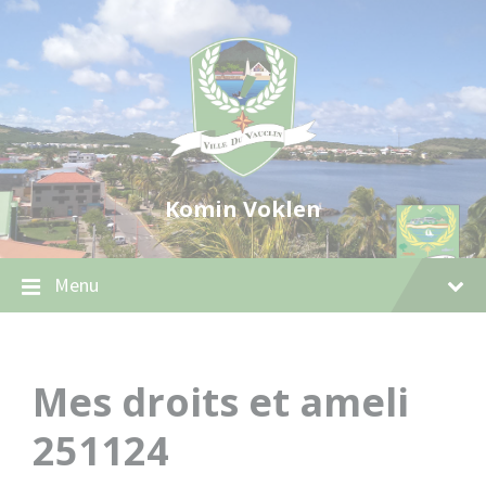
Skip
Skip
Skip
to
to
to
content
main
footer
navigation
Komin Voklen
Menu
Mes droits et ameli
251124