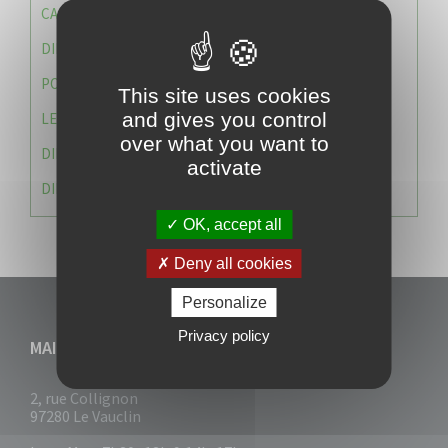
CAISSE DES ÉCOLES
DIRECTION DES SERVICES TECHNIQUES
POLICE MUNICIPALE
This site uses cookies
and gives you control
LE CABINET DU MAIRE
over what you want to
DIRECTION DES RESSOURCES ET MOYENS
activate
DIRECTION DU DEVELLOPPEMENT URBAIN DURABL
OK, accept all
Deny all cookies
Personalize
Privacy policy
MAIRIE DU VAUCLIN
2, rue Collignon
97280 Le Vauclin