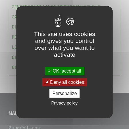
CENTRE COMMUNAL D’ACTION SOCIALE (C.C.A.S)
CAISSE DES ÉCOLES
DIRECTION DES SERVICES TECHNIQUES
This site uses cookies
POLICE MUNICIPALE
and gives you control
LE CABINET DU MAIRE
over what you want to
activate
DIRECTION DES RESSOURCES ET MOYENS
DIRECTION DU DEVELLOPPEMENT URBAIN DURABL
OK, accept all
Deny all cookies
Personalize
Privacy policy
MAIRIE DU VAUCLIN
2, rue Collignon