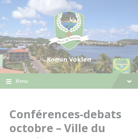
Skip
Skip
Skip
to
to
to
content
main
footer
navigation
Komin Voklen
Menu
Conférences-debats
octobre – Ville du