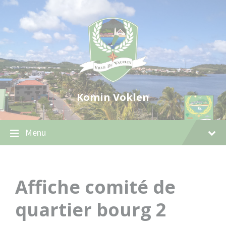
Skip
Skip
Skip
to
to
to
content
main
footer
navigation
Komin Voklen
Menu
Affiche comité de
quartier bourg 2